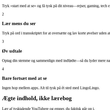
Tryk «start med at se» og få tysk på dit niveau—rejser, gaming, tech e
2
Lær mens du ser
Tryk på ord i transskriptet for at oversætte og lav korte øvelser uden a
3
Øv udtale
Optag din stemme og sammenlign med indfødte—så du lyder mere natu
4
Bare fortsæt med at se
Ingen hop mellem apps. Alt til tysk på ét sted med LingoLingo.
Ægte indhold, ikke lærebog
Lær af tysktalende YouTubere og emner, du faktisk går op i.