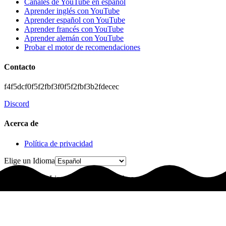
Canales de YouTube en español
Aprender inglés con YouTube
Aprender español con YouTube
Aprender francés con YouTube
Aprender alemán con YouTube
Probar el motor de recomendaciones
Contacto
f4f5dcf0f5f2fbf3f0f5f2fbf3b2fdecec
Discord
Acerca de
Política de privacidad
Elige un Idioma
© 2025 LingoLingo. Todos los derechos reservados.