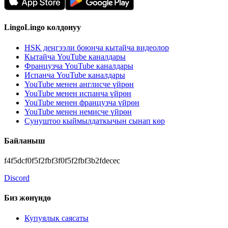
LingoLingo колдонуу
HSK деңгээли боюнча кытайча видеолор
Кытайча YouTube каналдары
Французча YouTube каналдары
Испанча YouTube каналдары
YouTube менен англисче үйрөн
YouTube менен испанча үйрөн
YouTube менен французча үйрөн
YouTube менен немисче үйрөн
Сунуштоо кыймылдаткычын сынап көр
Байланыш
f4f5dcf0f5f2fbf3f0f5f2fbf3b2fdecec
Discord
Биз жөнүндө
Купуялык саясаты