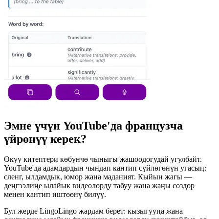
Эмне үчүн YouTube'да французча
үйрөнүү керек?
Окуу китептери көбүнчө чыныгы жашоодогудай угулбайт.
YouTube'да адамдардын чындап кантип сүйлөгөнүн угасың:
сленг, ылдамдык, юмор жана маданият. Кыйын жагы —
деңгээлиңе ылайык видеолорду табуу жана жаңы сөздөр
менен кантип иштөөнү билүү.
Бул жерде LingoLingo жардам берет: кызыгууңа жана