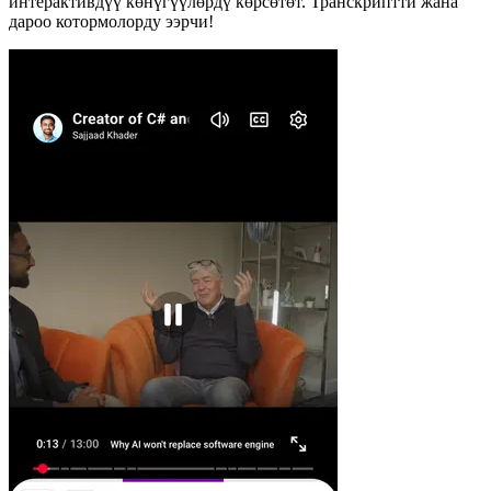
интерактивдүү көнүгүүлөрдү көрсөтөт. Транскриптти жана
дароо котормолорду ээрчи!