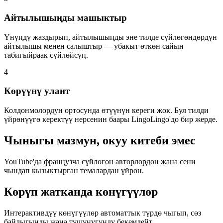
Айтылышыңды машыктыр
Үнүңдү жаздырып, айтылышыңды эне тилде сүйлөгөндөрдүн
айтылышы менен салыштыр — убакыт өткөн сайын
табигыйраак сүйлөйсүң.
4
Көрүүнү улант
Колдонмолордун ортосунда өтүүнүн кереги жок. Бул тилди
үйрөнүүгө керектүү нерсенин баары LingoLingo'до бир жерде.
Чыныгы мазмун, окуу китеби эмес
YouTube'да французча сүйлөгөн авторлордон жана сени
чындап кызыктырган темалардан үйрөн.
Көрүп жатканда көнүгүүлөр
Интерактивдүү көнүгүүлөр автоматтык түрдө чыгып, сөз
байлыгыңды жана түшүнүгүңдү бекемдейт.