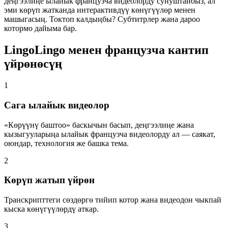
деңгээлиңе ылайык французча видеолорду сунуштайбыз, ал
эми көрүп жатканда интерактивдүү көнүгүүлөр менен
машыгасың. Токтоп калдыңбы? Субтитрлер жана дароо
котормо дайыма бар.
LingoLingo менен французча кантип
үйрөнөсүң
1
Сага ылайык видеолор
«Көрүүнү баштоо» баскычын басып, деңгээлиңе жана
кызыгууларыңа ылайык французча видеолорду ал — саякат,
оюндар, технология же башка тема.
2
Көрүп жатып үйрөн
Транскрипттеги сөздөргө тийип котор жана видеодон чыкпай
кыска көнүгүүлөрдү аткар.
3