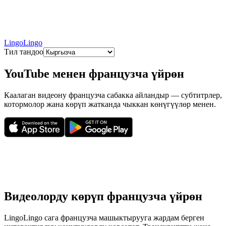
LingoLingo
Тил тандоо
YouTube менен французча үйрөн
Каалаган видеону французча сабакка айландыр — субтитрлер,
котормолор жана көрүп жатканда чыккан көнүгүүлөр менен.
Видеолорду көрүп французча үйрөн
LingoLingo сага французча машыктырууга жардам берген