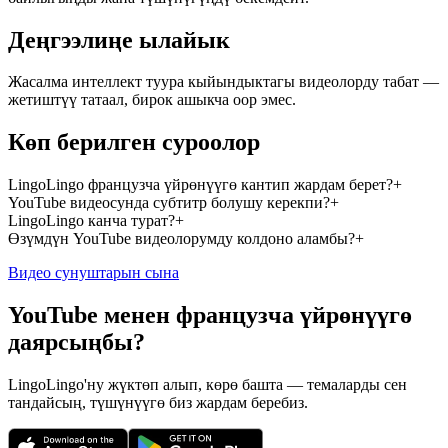
Деңгээлиңе ылайык
Жасалма интеллект туура кыйындыктагы видеолорду табат —
жетиштүү татаал, бирок ашыкча оор эмес.
Көп берилген суроолор
LingoLingo французча үйрөнүүгө кантип жардам берет?
+
YouTube видеосунда субтитр болушу керекпи?
+
LingoLingo канча турат?
+
Өзүмдүн YouTube видеолорумду колдоно аламбы?
+
Видео сунуштарын сына
YouTube менен французча үйрөнүүгө
даярсыңбы?
LingoLingo'ну жүктөп алып, көрө башта — темаларды сен
тандайсың, түшүнүүгө биз жардам беребиз.