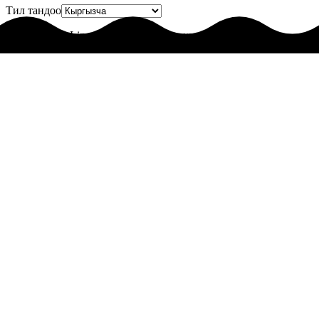
Тил тандоо
© 2025 LingoLingo. Бардык укуктар корголгон.