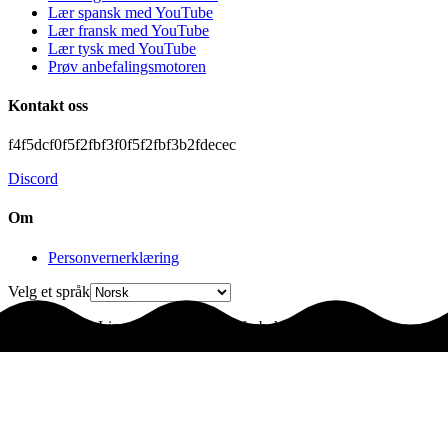
Lær spansk med YouTube
Lær fransk med YouTube
Lær tysk med YouTube
Prøv anbefalingsmotoren
Kontakt oss
f4f5dcf0f5f2fbf3f0f5f2fbf3b2fdecec
Discord
Om
Personvernerklæring
Velg et språk
© 2025 LingoLingo. Alle rettigheter forbeholdt.