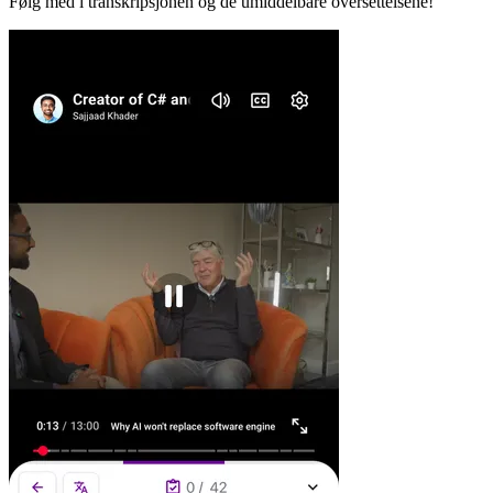
Følg med i transkripsjonen og de umiddelbare oversettelsene!