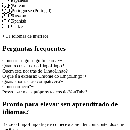
🇯🇵
Japanese
🇰🇷
Korean
🇵🇹
Portuguese (Portugal)
🇷🇺
Russian
🇪🇸
Spanish
🇹🇷
Turkish
+ 31 idiomas de interface
Perguntas frequentes
Como o LingoLingo funciona?
+
Quanto custa usar o LingoLingo?
+
Quem está por trás do LingoLingo?
+
O que é a extensão Chrome do LingoLingo?
+
Quais idiomas são compatíveis?
+
Como começo?
+
Posso usar meus próprios vídeos do YouTube?
+
Pronto para elevar seu aprendizado de
idiomas?
Baixe o LingoLingo hoje e comece a aprender com conteúdos que
você ama.