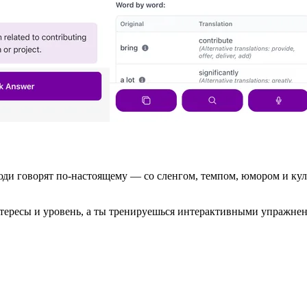
юди говорят по-настоящему — со сленгом, темпом, юмором и кул
нтересы и уровень, а ты тренируешься интерактивными упражне