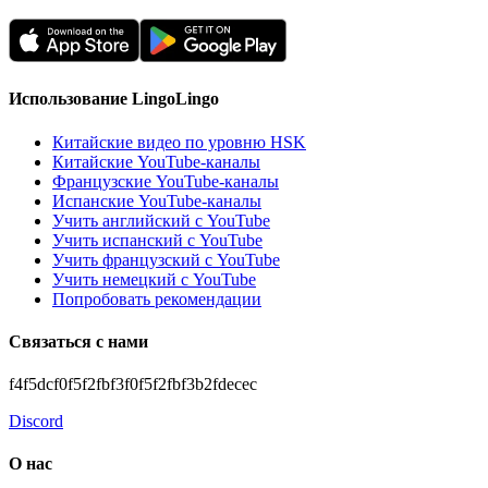
Использование LingoLingo
Китайские видео по уровню HSK
Китайские YouTube-каналы
Французские YouTube-каналы
Испанские YouTube-каналы
Учить английский с YouTube
Учить испанский с YouTube
Учить французский с YouTube
Учить немецкий с YouTube
Попробовать рекомендации
Связаться с нами
f4f5dcf0f5f2fbf3f0f5f2fbf3b2fdecec
Discord
О нас