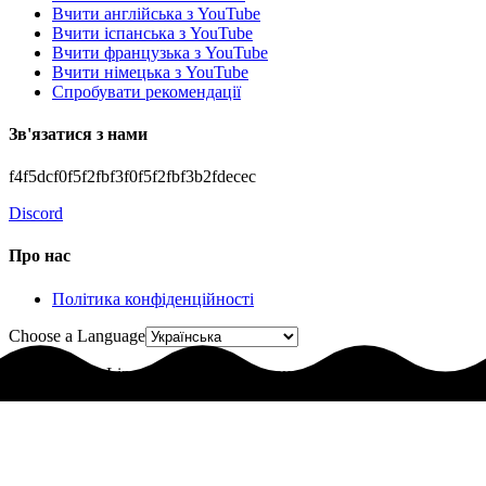
Вчити англійська з YouTube
Вчити іспанська з YouTube
Вчити французька з YouTube
Вчити німецька з YouTube
Спробувати рекомендації
Зв'язатися з нами
f4f5dcf0f5f2fbf3f0f5f2fbf3b2fdecec
Discord
Про нас
Політика конфіденційності
Choose a Language
© 2025 LingoLingo. Усі права захищено.