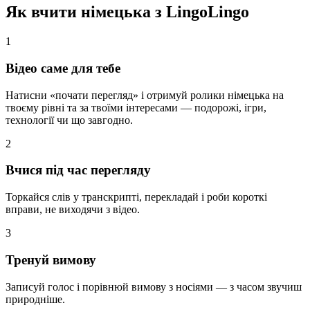
Як вчити німецька з LingoLingo
1
Відео саме для тебе
Натисни «почати перегляд» і отримуй ролики німецька на
твоєму рівні та за твоїми інтересами — подорожі, ігри,
технології чи що завгодно.
2
Вчися під час перегляду
Торкайся слів у транскрипті, перекладай і роби короткі
вправи, не виходячи з відео.
3
Тренуй вимову
Записуй голос і порівнюй вимову з носіями — з часом звучиш
природніше.