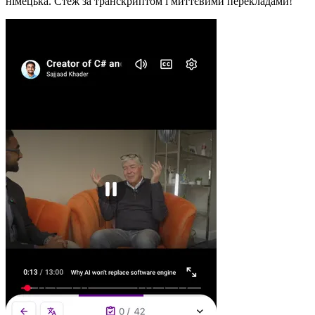
німецька. Стеж за транскриптом і миттєвими перекладами!