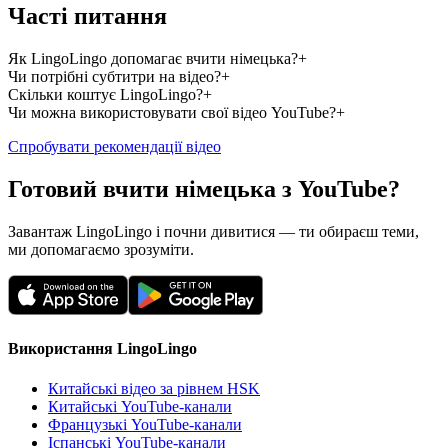
Часті питання
Як LingoLingo допомагає вчити німецька?
+
Чи потрібні субтитри на відео?
+
Скільки коштує LingoLingo?
+
Чи можна використовувати свої відео YouTube?
+
Спробувати рекомендації відео
Готовий вчити німецька з YouTube?
Завантаж LingoLingo і почни дивитися — ти обираєш теми,
ми допомагаємо зрозуміти.
Використання LingoLingo
Китайські відео за рівнем HSK
Китайські YouTube-канали
Французькі YouTube-канали
Іспанські YouTube-канали