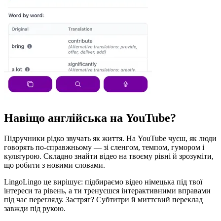
Навіщо англійська на YouTube?
Підручники рідко звучать як життя. На YouTube чуєш, як люди
говорять по-справжньому — зі сленгом, темпом, гумором і
культурою. Складно знайти відео на твоєму рівні й зрозуміти,
що робити з новими словами.
LingoLingo це вирішує: підбираємо відео німецька під твої
інтереси та рівень, а ти тренуєшся інтерактивними вправами
під час перегляду. Застряг? Субтитри й миттєвий переклад
завжди під рукою.