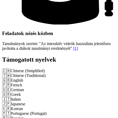
Feladatok nézés közben
Tanulmányok szerint: "Az interaktív videók használata jelentősen
javította a diákok tanulmányi eredményét"
[1]
Támogatott nyelvek
🇨🇳
Chinese (Simplified)
🇹🇼
Chinese (Traditional)
🇬🇧
English
🇫🇷
French
🇩🇪
German
🇬🇷
Greek
🇮🇹
Italian
🇯🇵
Japanese
🇰🇷
Korean
🇵🇹
Portuguese (Portugal)