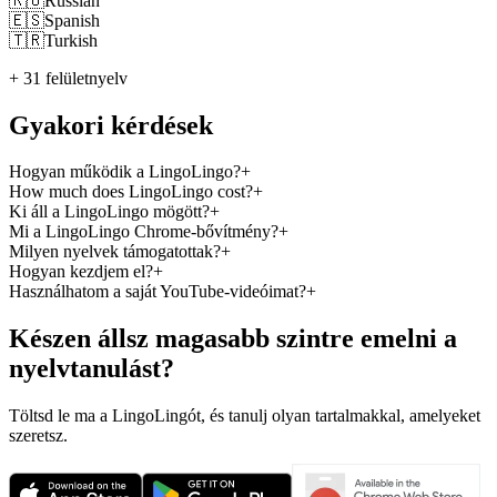
🇷🇺
Russian
🇪🇸
Spanish
🇹🇷
Turkish
+ 31 felületnyelv
Gyakori kérdések
Hogyan működik a LingoLingo?
+
How much does LingoLingo cost?
+
Ki áll a LingoLingo mögött?
+
Mi a LingoLingo Chrome-bővítmény?
+
Milyen nyelvek támogatottak?
+
Hogyan kezdjem el?
+
Használhatom a saját YouTube-videóimat?
+
Készen állsz magasabb szintre emelni a
nyelvtanulást?
Töltsd le ma a LingoLingót, és tanulj olyan tartalmakkal, amelyeket
szeretsz.