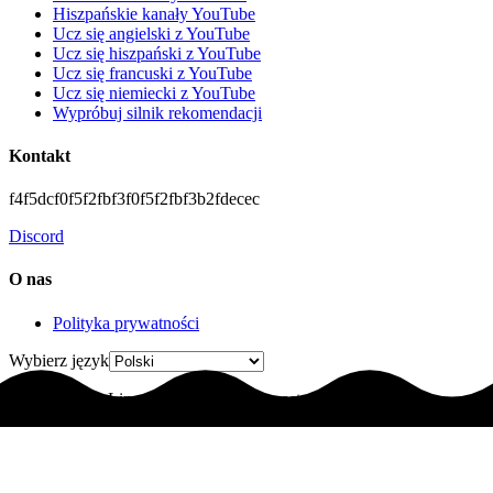
Hiszpańskie kanały YouTube
Ucz się angielski z YouTube
Ucz się hiszpański z YouTube
Ucz się francuski z YouTube
Ucz się niemiecki z YouTube
Wypróbuj silnik rekomendacji
Kontakt
f4f5dcf0f5f2fbf3f0f5f2fbf3b2fdecec
Discord
O nas
Polityka prywatności
Wybierz język
© 2025 LingoLingo. Wszelkie prawa zastrzeżone.