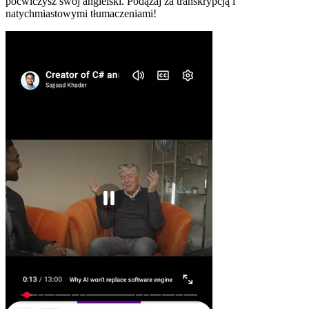
poćwiczysz swój angielski. Podążaj za transkrypcją i
natychmiastowymi tłumaczeniami!