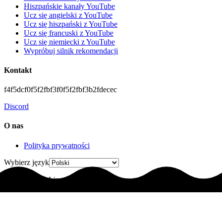
Hiszpańskie kanały YouTube
Ucz się angielski z YouTube
Ucz się hiszpański z YouTube
Ucz się francuski z YouTube
Ucz się niemiecki z YouTube
Wypróbuj silnik rekomendacji
Kontakt
f4f5dcf0f5f2fbf3f0f5f2fbf3b2fdecec
Discord
O nas
Polityka prywatności
Wybierz język
© 2025 LingoLingo. Wszelkie prawa zastrzeżone.