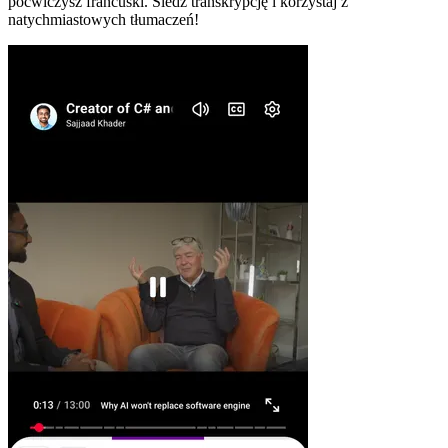
poćwiczysz francuski. Śledź transkrypcję i korzystaj z
natychmiastowych tłumaczeń!